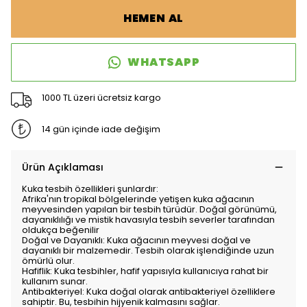
HEMEN AL
WHATSAPP
1000 TL üzeri ücretsiz kargo
14 gün içinde iade değişim
Ürün Açıklaması
Kuka tesbih özellikleri şunlardır:
Afrika'nın tropikal bölgelerinde yetişen kuka ağacının
meyvesinden yapılan bir tesbih türüdür. Doğal görünümü,
dayanıklılığı ve mistik havasıyla tesbih severler tarafından
oldukça beğenilir
Doğal ve Dayanıklı: Kuka ağacının meyvesi doğal ve
dayanıklı bir malzemedir. Tesbih olarak işlendiğinde uzun
ömürlü olur.
Hafiflik: Kuka tesbihler, hafif yapısıyla kullanıcıya rahat bir
kullanım sunar.
Antibakteriyel: Kuka doğal olarak antibakteriyel özelliklere
sahiptir. Bu, tesbihin hijyenik kalmasını sağlar.