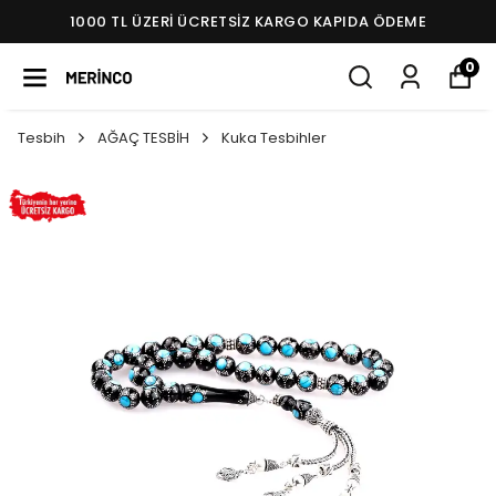
1000 TL ÜZERI ÜCRETSIZ KARGO KAPIDA ÖDEME
0
Tesbih
AĞAÇ TESBİH
Kuka Tesbihler