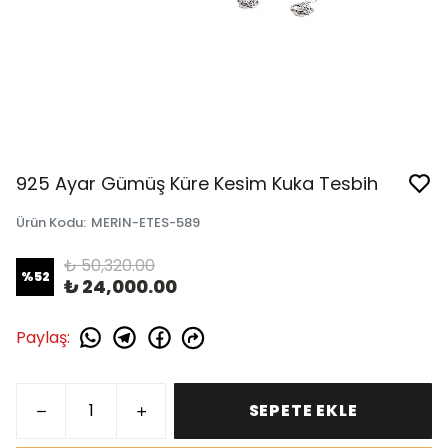
925 Ayar Gümüş Küre Kesim Kuka Tesbih
Ürün Kodu
:
MERIN-ETES-589
₺ 50,320.00
%
52
₺ 24,000.00
Paylaş
:
SEPETE EKLE