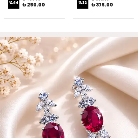
%
44
%
32
₺ 250.00
₺ 375.00