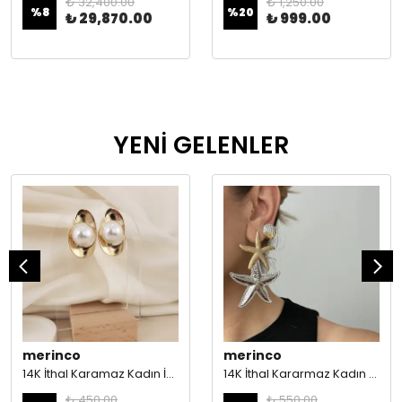
₺ 32,400.00
₺ 1,250.00
%
8
%
20
₺ 29,870.00
₺ 999.00
YENİ GELENLER
merinco
merinco
14K İthal Karamaz Kadın İnci Çelik Küpe
14K İthal Kararmaz Kadın Çelik Küpe
₺ 450.00
₺ 550.00