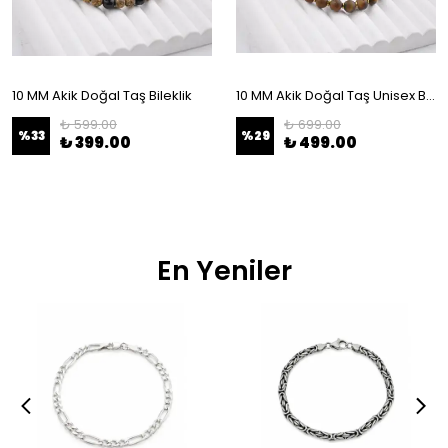
10 MM Akik Doğal Taş Bileklik
10 MM Akik Doğal Taş Unisex Bileklik
₺ 599.00
₺ 699.00
%
33
%
29
₺ 399.00
₺ 499.00
En Yeniler