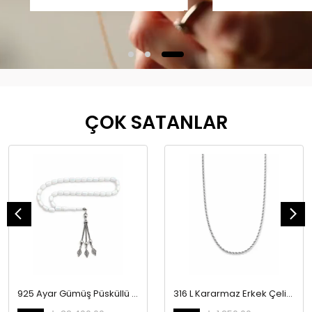
ÇOK SATANLAR
925 Ayar Gümüş Püsküllü Opal Taşı Tesbih
316 L Kararmaz Erkek Çelik Kolye