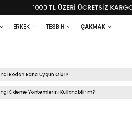
00 TL ÜZERI ÜCRETSIZ KARGO KAPIDA ÖD
ERKEK
TESBİH
ÇAKMAK
ngi Beden Bana Uygun Olur?
ngi Ödeme Yöntemlerini Kullanabilirim?