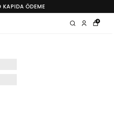
EME
0