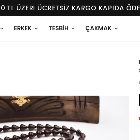
00 TL ÜZERI ÜCRETSIZ KARGO KAPIDA ÖD
ERKEK
TESBİH
ÇAKMAK