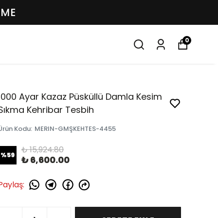
EME
0
1000 Ayar Kazaz Püsküllü Damla Kesim
Sıkma Kehribar Tesbih
Ürün Kodu
:
MERIN-GMŞKEHTES-4455
₺ 15,924.80
%
59
₺ 6,600.00
Paylaş
: