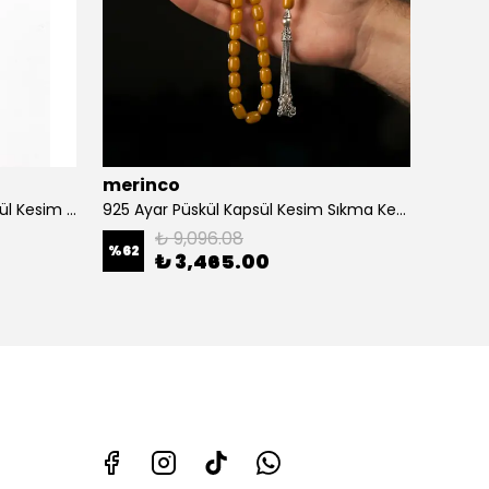
merinco
925 Ayar Gümüş Püsküllü Kapsül Kesim Sıkma Kehribar Tesbih
925 Ayar Püskül Kapsül Kesim Sıkma Kehribar Tesbih
₺ 9,096.08
%
59
%
62
₺ 3,465.00