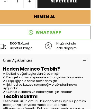
SEPETE EKLE
HEMEN AL
WHATSAPP
1000 TL üzeri
14 gün içinde
ücretsiz kargo
iade değişim
Ürün Açıklaması
Neden Merinco Tesbih?
✔ Kaliteli doğal taşlardan üretilmiştir.
✔ Dengeli dizilim sayesinde rahat çekim hissi sunar.
✔ El işçiliğiyle özenle hazırlanmıştır.
✔ Şık hediye kutusu seçeneğiyle gönderilmeye
uygundur.
✔ Günlük kullanım ve koleksiyon için idealdir.
Tesbih Bakımı
Tesbihinizi uzun ömürlü kullanabilmek için su, parfüm,
deterjan ve kimyasal maddelerle temas
ettirmemeniz önerilir. Kullanım sonrasında yumuşak