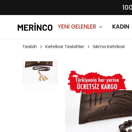
10
YENİ GELENLER
KADIN
Tesbih
Kehribar Tesbihler
Sıkma Kehribar