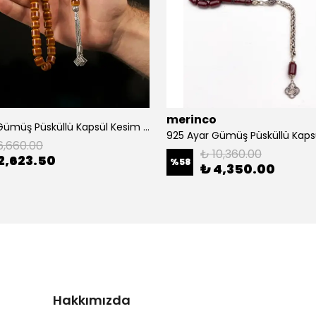
merinco
925 Ayar Gümüş Püsküllü Kapsül Kesim Sıkma Kehribar Tesbih
6,660.00
₺ 10,360.00
2,623.50
%
58
₺ 4,350.00
Hakkımızda