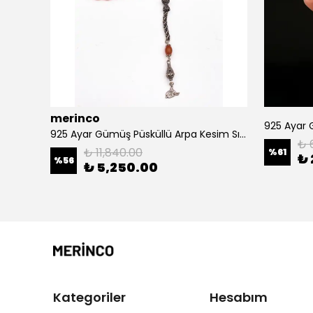
merinco
1000 Ayar Kazaz Püsküllü Sıkma Kehribar Tesbih
925 Ayar Gümüş Püsküllü Arpa Kesim Sıkma Kehribar Tesbih
₺ 
₺ 11,840.00
%
61
₺ 
%
56
₺ 5,250.00
Kategoriler
Hesabım