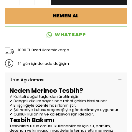
HEMEN AL
WHATSAPP
1000 TL üzeri ücretsiz kargo
14 gün içinde iade değişim
Ürün Açıklaması
Neden Merinco Tesbih?
✔ Kaliteli doğal taşlardan üretilmiştir.
✔ Dengeli dizilim sayesinde rahat çekim hissi sunar.
✔ El işçiliğiyle özenle hazırlanmıştır.
✔ Şık hediye kutusu seçeneğiyle gönderilmeye uygundur.
✔ Günlük kullanım ve koleksiyon için idealdir.
Tesbih Bakımı
Tesbihinizi uzun ömürlü kullanabilmek için su, parfüm,
deterjan ve kimyasal maddelerle temas ettirmemeniz