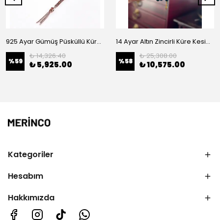
925 Ayar Gümüş Püsküllü Küre Kesim 99'Luk Sıkma Kehribar Namaz Tesbihi
14 Ayar Altın Zincirli Küre Kesim Sıkma Kehribar Tesbih
₺ 14,326.40
₺ 25,308.00
%
59
%
58
₺ 5,925.00
₺ 10,575.00
Kategoriler
Hesabım
Hakkımızda