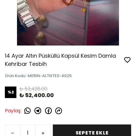
14 Ayar Altın Püsküllü Kapsül Kesim Damla
Kehribar Tesbih
Ürün Kodu
:
MERIN-ALTNTES-4025
₺ 53,428.00
%
2
₺ 52,400.00
Paylaş
:
SEPETE EKLE