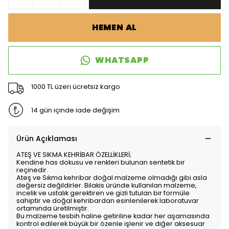
HEMEN AL
WHATSAPP
1000 TL üzeri ücretsiz kargo
14 gün içinde iade değişim
Ürün Açıklaması
ATEŞ VE SIKMA KEHRİBAR ÖZELLİKLERİ;
Kendine has dokusu ve renkleri bulunan sentetik bir
reçinedir.
Ateş ve Sıkma kehribar doğal malzeme olmadığı gibi asla
değersiz değildirler. Bilakis üründe kullanılan malzeme,
incelik ve ustalık gerektiren ve gizli tutulan bir formüle
sahiptir ve doğal kehribardan esinlenilerek laboratuvar
ortamında üretilmiştir.
Bu malzeme tesbih haline getiriline kadar her aşamasında
kontrol edilerek büyük bir özenle işlenir ve diğer aksesuar