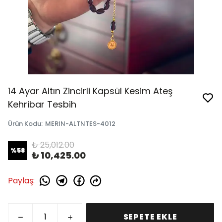
14 Ayar Altın Zincirli Kapsül Kesim Ateş
Kehribar Tesbih
Ürün Kodu
:
MERIN-ALTNTES-4012
₺ 25,012.00
%
58
₺ 10,425.00
Paylaş
:
SEPETE EKLE