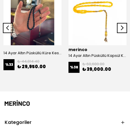
merinco
14 Ayar Altın Püsküllü Küre Kesim Erzurum Oltu Taşı Tesbih
14 Ayar Altın Püsküllü Kapsül Kesim Damla Kehribar Tesbih
₺ 44,814.40
₺ 60,680.00
%
33
₺ 29,950.00
%
36
₺ 39,000.00
Kategoriler