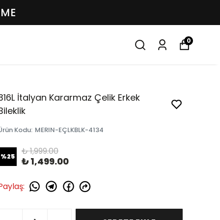
EME
0
316L İtalyan Kararmaz Çelik Erkek
Bileklik
Ürün Kodu
:
MERIN-EÇLKBLK-4134
₺ 1,999.00
%
25
₺ 1,499.00
Paylaş
: