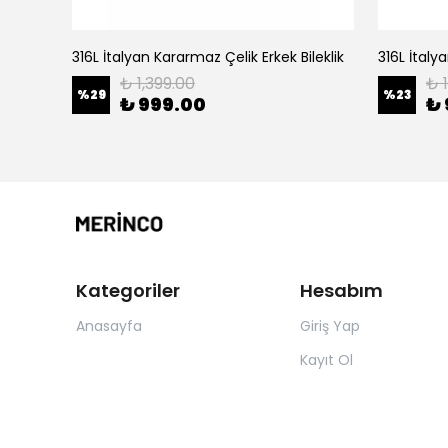
leklik
316L İtalyan Kararmaz Çelik Erkek Bileklik
₺ 1,399.00
₺ 
%
29
%
23
₺ 999.00
₺ 
Kategoriler
Hesabım
Anasayfa
Giriş Yap
Kayıt Ol