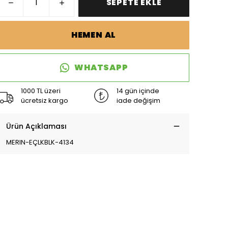
SEPETE EKLE
HEMEN AL
WHATSAPP
1000 TL üzeri
14 gün içinde
ücretsiz kargo
iade değişim
Ürün Açıklaması
MERIN-EÇLKBLK-4134