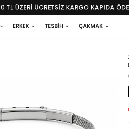
00 TL ÜZERI ÜCRETSIZ KARGO KAPIDA ÖD
ERKEK
TESBİH
ÇAKMAK