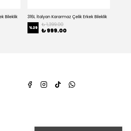
k Bileklik
316L İtalyan Kararmaz Çelik Erkek Bileklik
316L İt
₺ 1,399.00
%
29
%
23
₺ 999.00