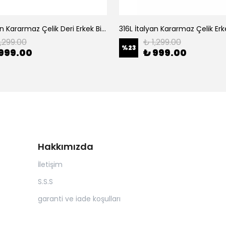
316L İtalyan Kararmaz Çelik Deri Erkek Bileklik
316L İtalyan Kararmaz Çelik Erke
1,299.00
₺ 1,299.00
%
23
999.00
₺ 999.00
Hakkımızda
İletişim
S.S.S
garanti ve iade koşulları