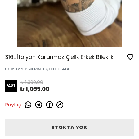
316L İtalyan Kararmaz Çelik Erkek Bileklik
Ürün Kodu
:
MERIN-EÇLKBLK-4141
₺ 1,399.00
%
21
₺ 1,099.00
Paylaş
:
STOKTA YOK