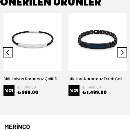
ÖNERİLEN ÜRÜNLER
316L İtalyan Kararmaz Çelik Deri Erkek Bileklik
14K İthal Kararmaz Erkek Çelik Bileklik
₺ 1,399.00
₺ 1,999.00
%
29
%
25
₺ 999.00
₺ 1,499.00