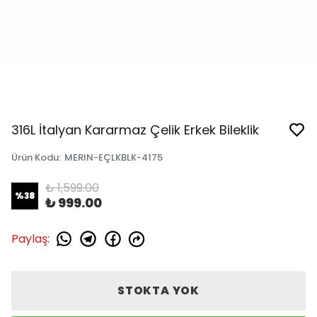
316L İtalyan Kararmaz Çelik Erkek Bileklik
Ürün Kodu
:
MERIN-EÇLKBLK-4175
₺ 1,599.00
%
38
₺ 999.00
Paylaş
:
STOKTA YOK