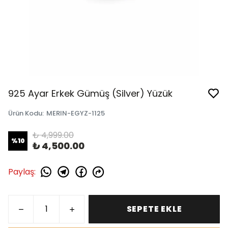
925 Ayar Erkek Gümüş (Silver) Yüzük
Ürün Kodu
:
MERIN-EGYZ-1125
₺ 4,999.00
%
10
₺ 4,500.00
Paylaş
:
SEPETE EKLE