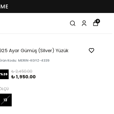
EME
0
925 Ayar Gümüş (Silver) Yüzük
Ürün Kodu
:
MERIN-KGYZ-4339
₺ 2,450.00
%
20
₺ 1,950.00
ÖLÇÜ
13