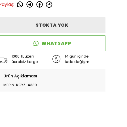
Paylaş
:
STOKTA YOK
WHATSAPP
1000 TL üzeri
14 gün içinde
ücretsiz kargo
iade değişim
Ürün Açıklaması
MERIN-KGYZ-4339