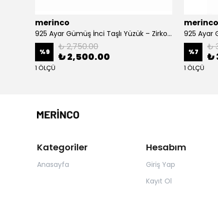
merinco
merinc
üzük
925 Ayar Gümüş İnci Taşlı Yüzük – Zirkon Taşlı Şık Kadın Yüzük Modeli
₺ 2,750.00
₺ 
%
9
%
7
₺ 2,500.00
₺ 
1 ÖLÇÜ
1 ÖLÇÜ
Kategoriler
Hesabım
Anasayfa
Giriş Yap
Kayıt Ol