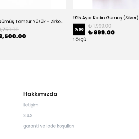
o
925 Ayar Kadın Gümüş (Silver
925 Ayar Gümüş Tamtur Yüzük – Zirkon Taşlı Şık Kadın Yüzük Modeli
₺ 1,999.00
3,750.00
%
50
₺ 999.00
3,500.00
1 ÖLÇÜ
Hakkımızda
İletişim
S.S.S
garanti ve iade koşulları