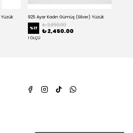
) Yüzük
925 Ayar Kadın Gümüş (Silver) Yüzük
925 Ay
₺ 2,950.00
%
17
%
25
₺ 2,450.00
1 ÖLÇÜ
1 ÖLÇÜ