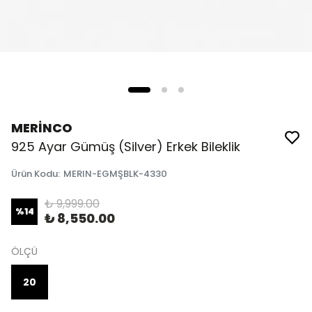
MERİNCO
925 Ayar Gümüş (Silver) Erkek Bileklik
Ürün Kodu
:
MERIN-EGMŞBLK-4330
₺ 9,999.00
%
14
₺ 8,550.00
ÖLÇÜ
20