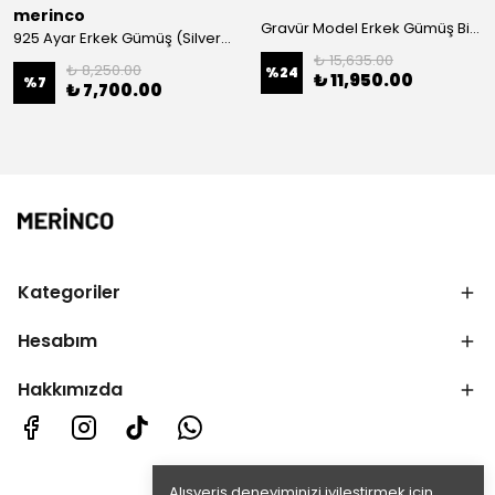
merinco
Gravür Model Erkek Gümüş Bileklik
925 Ayar Erkek Gümüş (Silver) Bileklik
₺ 15,635.00
₺ 8,250.00
%
24
₺ 11,950.00
%
7
₺ 7,700.00
Kategoriler
Hesabım
Hakkımızda
Alışveriş deneyiminizi iyileştirmek için