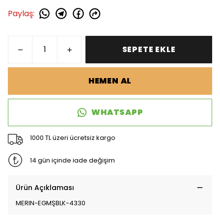
Paylaş
:
SEPETE EKLE
HEMEN AL
WHATSAPP
1000 TL üzeri ücretsiz kargo
14 gün içinde iade değişim
Ürün Açıklaması
MERIN-EGMŞBLK-4330