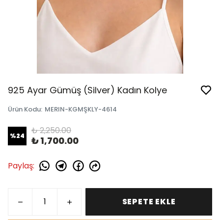
925 Ayar Gümüş (Silver) Kadın Kolye
Ürün Kodu
:
MERIN-KGMŞKLY-4614
₺ 2,250.00
%
24
₺ 1,700.00
Paylaş
:
SEPETE EKLE