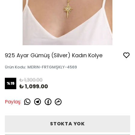
925 Ayar Gümüş (Silver) Kadın Kolye
Ürün Kodu
:
MERIN-FRTGMŞKLY-4569
₺ 1,300.00
%
15
₺ 1,099.00
Paylaş
:
STOKTA YOK