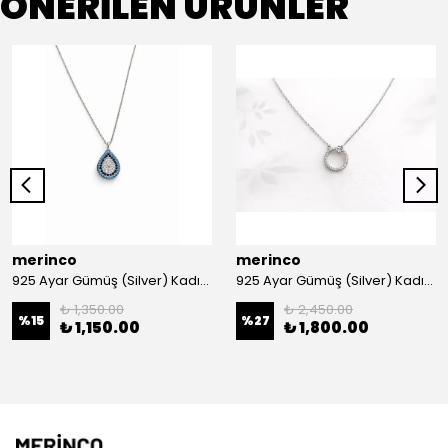
ÖNERİLEN ÜRÜNLER
merinco
merinco
925 Ayar Gümüş (Silver) Kadın Kolye
925 Ayar Gümüş (Silver) Kadın Kolye
₺ 1,350.00
₺ 2,450.00
%
15
%
27
₺ 1,150.00
₺ 1,800.00