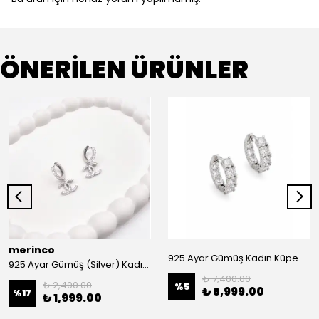
ÖNERİLEN ÜRÜNLER
merinco
925 Ayar Gümüş Kadın Küpe
925 Ayar Gümüş (Silver) Kadın Küpe
₺ 7,400.00
₺ 2,400.00
%
5
₺ 6,999.00
%
17
₺ 1,999.00