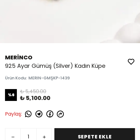
MERİNCO
925 Ayar Gümüş (Silver) Kadın Küpe
Ürün Kodu
:
MERIN-GMŞKP-1439
₺ 5,450.00
%
6
₺ 5,100.00
Paylaş
:
SEPETE EKLE