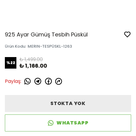
925 Ayar Gümüş Tesbih Püskül
Ürün Kodu
:
MERIN-TESPÜSKL-1263
₺ 1,499.00
%
22
₺ 1,166.00
Paylaş
:
STOKTA YOK
WHATSAPP