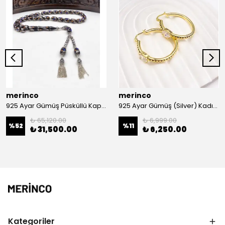
merinco
merinco
925 Ayar Gümüş Püsküllü Kapsül Kesim Gümüş İşlemeli Erzurum Oltu Tesbih
925 Ayar Gümüş (Silver) Kadın Küpe
₺ 65,120.00
₺ 6,999.00
%
52
%
11
₺ 31,500.00
₺ 6,250.00
Kategoriler