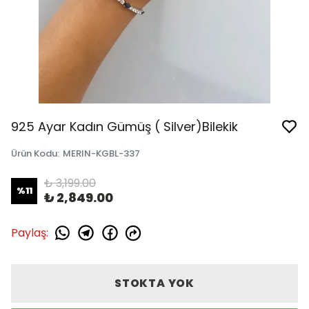
925 Ayar Kadın Gümüş ( Silver)Bilekik
Ürün Kodu
:
MERIN-KGBL-337
₺ 3,199.00
%
11
₺ 2,849.00
Paylaş
:
STOKTA YOK