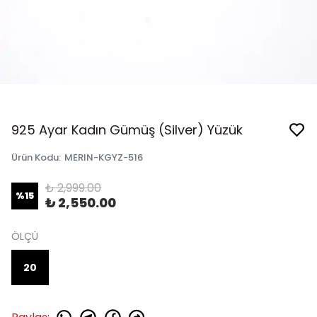
925 Ayar Kadın Gümüş (Silver) Yüzük
Ürün Kodu
:
MERIN-KGYZ-516
₺ 2,999.00
%
15
₺ 2,550.00
ÖLÇÜ
20