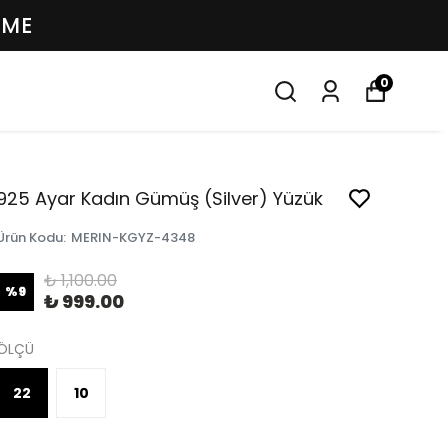
EME
0
925 Ayar Kadın Gümüş (Silver) Yüzük
Ürün Kodu
:
MERIN-KGYZ-4348
₺ 1,100.00
%
9
₺ 999.00
ÖLÇÜ
22
10