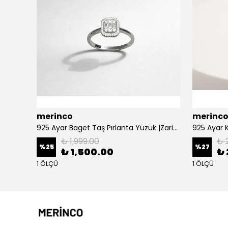
merinco
merinc
üzük
925 Ayar Baget Taş Pırlanta Yüzük |Zarif ve Işıltılı Kadın Yüzük Modeli
925 Ayar 
₺ 1,999.00
₺ 
%
25
%
27
₺ 1,500.00
₺ 
1 ÖLÇÜ
1 ÖLÇÜ