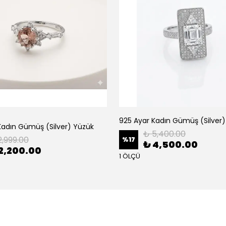
o
925 Ayar Kadın Gümüş (Silver
Kadın Gümüş (Silver) Yüzük
₺ 5,400.00
2,999.00
%
17
₺ 4,500.00
2,200.00
1 ÖLÇÜ