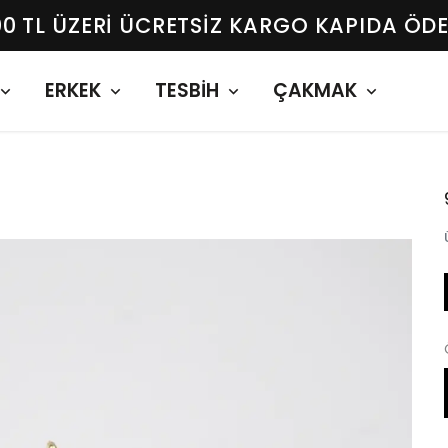
00 TL ÜZERI ÜCRETSIZ KARGO KAPIDA ÖD
ERKEK
TESBİH
ÇAKMAK