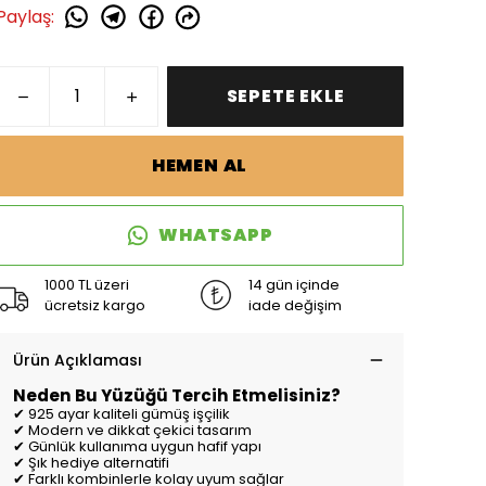
Paylaş
:
SEPETE EKLE
HEMEN AL
WHATSAPP
1000 TL üzeri
14 gün içinde
ücretsiz kargo
iade değişim
Ürün Açıklaması
Neden Bu Yüzüğü Tercih Etmelisiniz?
✔ 925 ayar kaliteli gümüş işçilik
✔ Modern ve dikkat çekici tasarım
✔ Günlük kullanıma uygun hafif yapı
✔ Şık hediye alternatifi
✔ Farklı kombinlerle kolay uyum sağlar