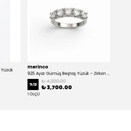
merinco
) Yüzük
925 Ay
925 Ayar Gümüş Beştaş Yüzük – Zirkon Taşlı Şık Kadın Yüzük Modeli
₺ 4,200.00
%
9
%
12
₺ 3,700.00
3 ÖLÇÜ
1 ÖLÇÜ