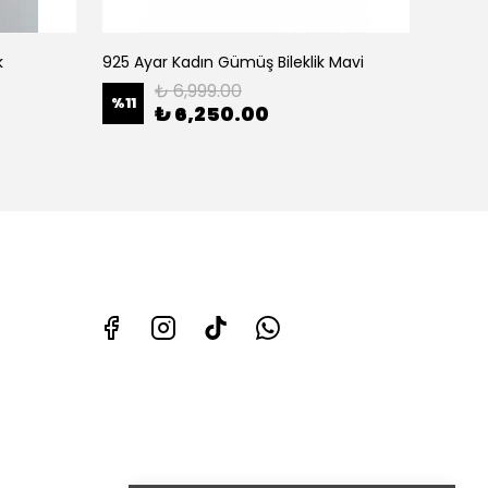
k
925 Ayar Kadın Gümüş Bileklik Mavi
925 Ay
₺ 6,999.00
%
11
%
29
₺ 6,250.00