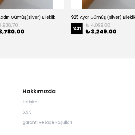
adın Gümüş(silver) Bileklik
925 Ayar Gümüş (silver) Bilekli
4,938.70
₺ 4,099.00
%
21
3,780.00
₺ 3,249.00
Hakkımızda
İletişim
S.S.S
garanti ve iade koşulları