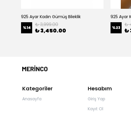
klik
925 Ayar Kadın Gümüş Bileklik
925 Ayar K
₺ 3,999.00
₺ 
%
14
%
23
₺ 3,450.00
₺ 
Kategoriler
Hesabım
Anasayfa
Giriş Yap
Kayıt Ol