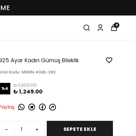
EME
0
925 Ayar Kadın Gümüş Bileklik
Ürün Kodu
:
MERIN-KGBL-283
₺ 1,300.00
%
4
₺ 1,249.00
Paylaş
:
SEPETE EKLE