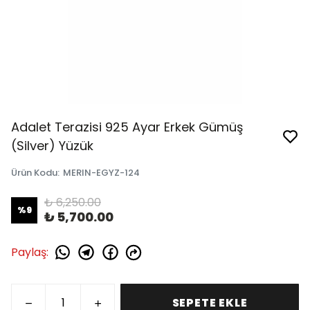
Adalet Terazisi 925 Ayar Erkek Gümüş
(Silver) Yüzük
Ürün Kodu
:
MERIN-EGYZ-124
₺ 6,250.00
%
9
₺ 5,700.00
Paylaş
:
SEPETE EKLE