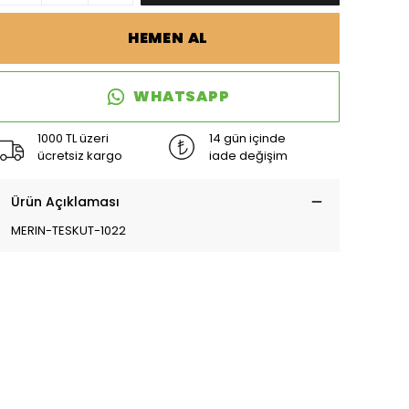
HEMEN AL
WHATSAPP
1000 TL üzeri
14 gün içinde
ücretsiz kargo
iade değişim
Ürün Açıklaması
MERIN-TESKUT-1022