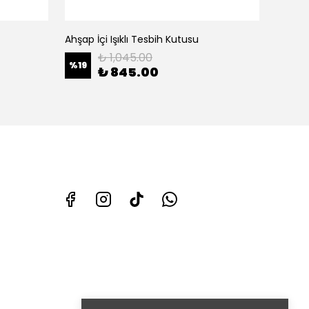
Ahşap İçi Işıklı Tesbih Kutusu
Deri İç
₺ 1,045.00
%
19
%
10
₺ 845.00