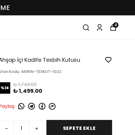
EME
0
Ahşap İçi Kadife Tesbih Kutusu
Ürün Kodu
:
MERIN-TESKUT-1022
₺ 1,749.00
%
14
₺ 1,499.00
Paylaş
:
SEPETE EKLE