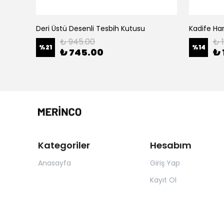
Deri Üstü Desenli Tesbih Kutusu
Kadife Har
₺ 945.00
₺ 
%
21
%
14
₺ 745.00
₺ 
Kategoriler
Hesabım
Anasayfa
Giriş Yap
Kayıt Ol