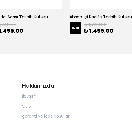
dal Sarısı Tesbih Kutusu
Ahşap İçi Kadife Tesbih Kutusu
1,749.00
₺ 1,749.00
%
14
1,499.00
₺ 1,499.00
Hakkımızda
İletişim
S.S.S
garanti ve iade koşulları