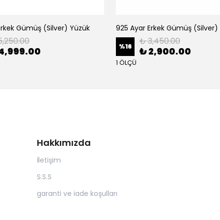
Erkek Gümüş (Silver) Yüzük
925 Ayar Erkek Gümüş (Silver)
5,250.00
₺ 3,450.00
%
16
4,999.00
₺ 2,900.00
1 ÖLÇÜ
Hakkımızda
İletişim
S.S.S
garanti ve iade koşulları