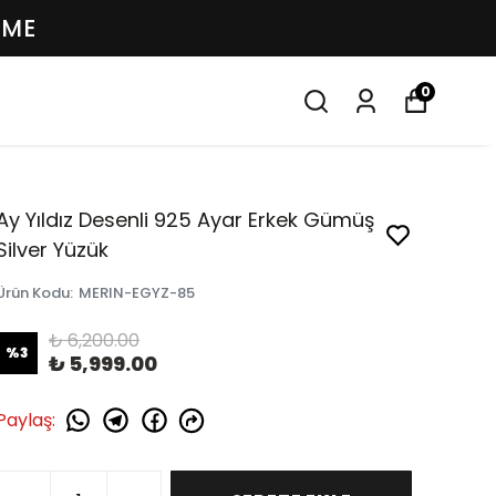
EME
0
Ay Yıldız Desenli 925 Ayar Erkek Gümüş
Silver Yüzük
Ürün Kodu
:
MERIN-EGYZ-85
₺ 6,200.00
%
3
₺ 5,999.00
Paylaş
: