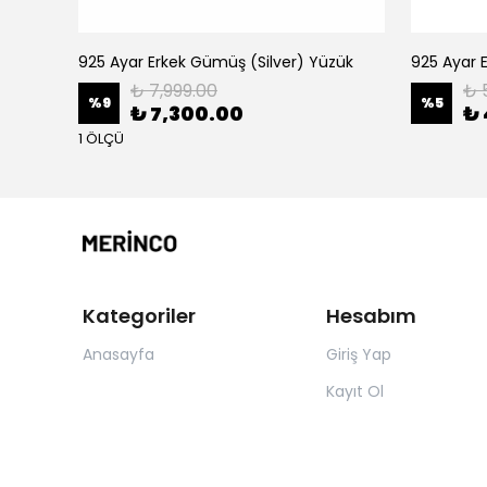
zük
925 Ayar Erkek Gümüş (Silver) Yüzük
925 Ayar 
₺ 7,999.00
₺ 
%
9
%
5
₺ 7,300.00
₺ 
1 ÖLÇÜ
Kategoriler
Hesabım
Anasayfa
Giriş Yap
Kayıt Ol