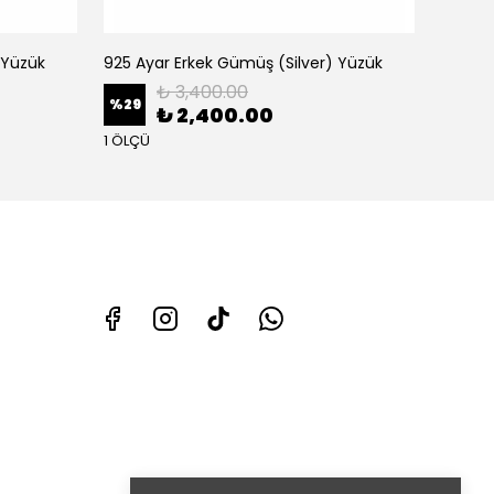
 Yüzük
925 Ayar Erkek Gümüş (Silver) Yüzük
₺ 3,400.00
%
29
%
6
₺ 2,400.00
1 ÖLÇÜ