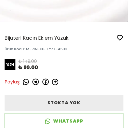
Bijuteri Kadın Eklem Yüzük
Ürün Kodu
:
MERIN-KBJTYZK-4533
₺ 149.00
%
34
₺ 99.00
Paylaş
:
STOKTA YOK
WHATSAPP