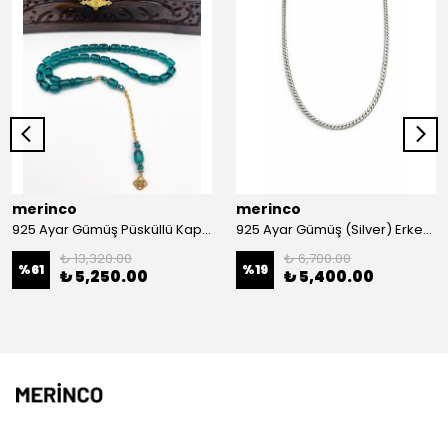
merinco
merinco
925 Ayar Gümüş Püsküllü Kapsül Kesim Ateş Kehribar Tesbih
925 Ayar Gümüş (Silver) Erkek Kolye
₺ 13,320.00
₺ 6,700.00
%
61
%
19
₺ 5,250.00
₺ 5,400.00