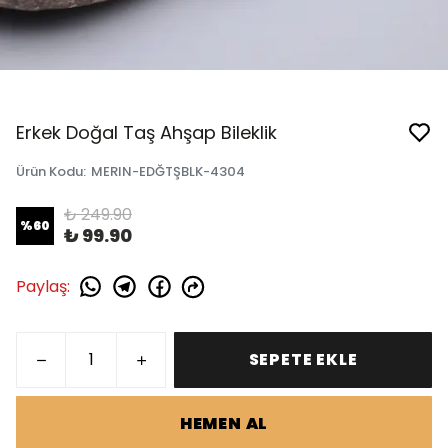
Erkek Doğal Taş Ahşap Bileklik
Ürün Kodu
:
MERIN-EDĞTŞBLK-4304
₺ 249.90
%
60
₺ 99.90
Paylaş
:
SEPETE EKLE
HEMEN AL