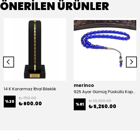
ÖNERİLEN ÜRÜNLER
merinco
14 K Kararmaz İthal Bileklik
925 Ayar Gümüş Püsküllü Kapsül Kesim Ateş Kehribar Tesbih
₺ 750.00
₺ 13,320.00
%
20
₺ 600.00
%
61
₺ 5,250.00