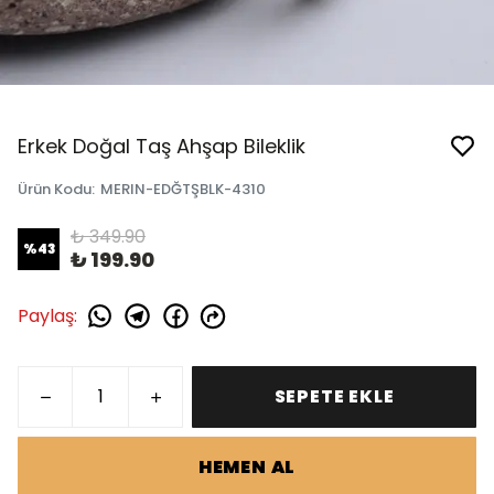
Erkek Doğal Taş Ahşap Bileklik
Ürün Kodu
:
MERIN-EDĞTŞBLK-4310
₺ 349.90
%
43
₺ 199.90
Paylaş
:
SEPETE EKLE
HEMEN AL