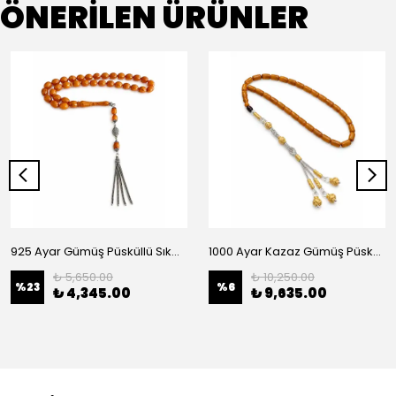
ÖNERİLEN ÜRÜNLER
925 Ayar Gümüş Püsküllü Sıkma Kehribar Tesbih
1000 Ayar Kazaz Gümüş Püsküllü Sıkma Kehribar Tesbih
₺ 5,650.00
₺ 10,250.00
%
23
%
6
₺ 4,345.00
₺ 9,635.00