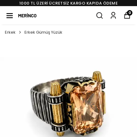
1000 TL ÜZERI ÜCRETSIZ KARGO KAPIDA ÖDEME
0
Erkek
Erkek Gümüş Yüzük