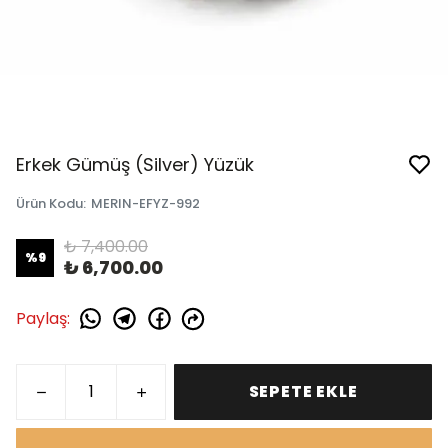
Erkek Gümüş (Silver) Yüzük
Ürün Kodu
:
MERIN-EFYZ-992
₺ 7,400.00
%
9
₺ 6,700.00
Paylaş
:
SEPETE EKLE