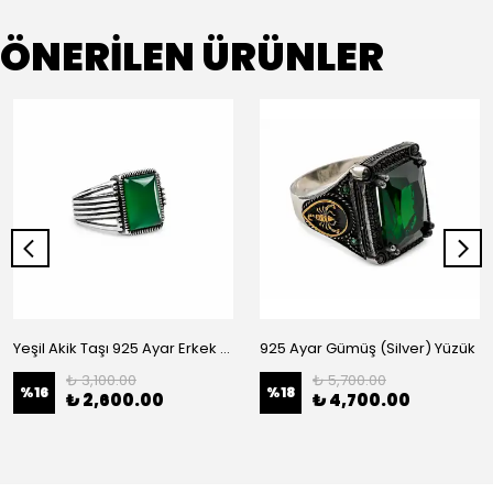
ÖNERİLEN ÜRÜNLER
Yeşil Akik Taşı 925 Ayar Erkek Gümüş (Silver) Yüzük
925 Ayar Gümüş (Silver) Yüzük
₺ 3,100.00
₺ 5,700.00
%
16
%
18
₺ 2,600.00
₺ 4,700.00