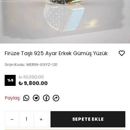
Firüze Taşlı 925 Ayar Erkek Gümüş Yüzük
Ürün Kodu
:
MERIN-EGYZ-131
₺ 10,350.00
%
5
₺ 9,800.00
Paylaş
:
SEPETE EKLE