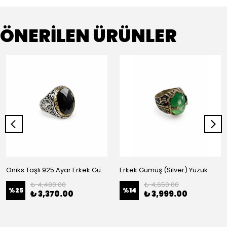
ÖNERİLEN ÜRÜNLER
Oniks Taşlı 925 Ayar Erkek Gümüş (Silver) Yüzük
Erkek Gümüş (Silver) Yüzük
₺ 4,480.00
₺ 4,650.00
%
25
%
14
₺ 3,370.00
₺ 3,999.00