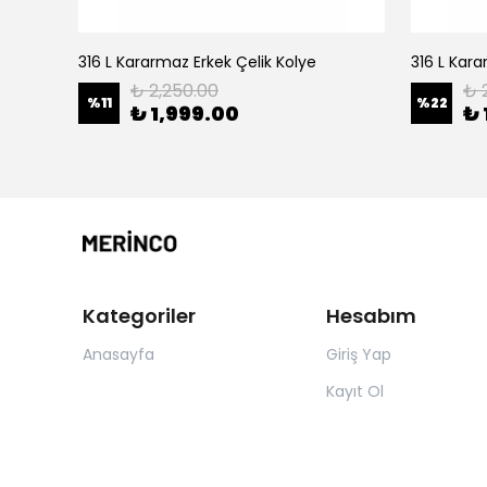
316 L Kararmaz Erkek Çelik Kolye
316 L Kara
₺ 2,250.00
₺ 
%
11
%
22
₺ 1,999.00
₺ 
Kategoriler
Hesabım
Anasayfa
Giriş Yap
Kayıt Ol