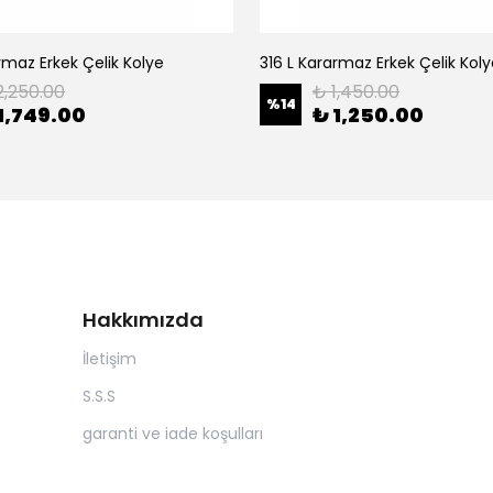
rmaz Erkek Çelik Kolye
316 L Kararmaz Erkek Çelik Kol
2,250.00
₺ 1,450.00
%
14
1,749.00
₺ 1,250.00
Hakkımızda
İletişim
S.S.S
garanti ve iade koşulları