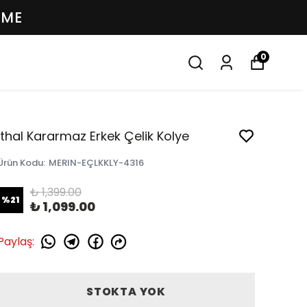
EME
0
İthal Kararmaz Erkek Çelik Kolye
Ürün Kodu
:
MERIN-EÇLKKLY-4316
₺ 1,399.00
%
21
₺ 1,099.00
Paylaş
:
STOKTA YOK