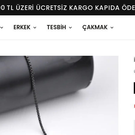
00 TL ÜZERI ÜCRETSIZ KARGO KAPIDA ÖD
ERKEK
TESBİH
ÇAKMAK