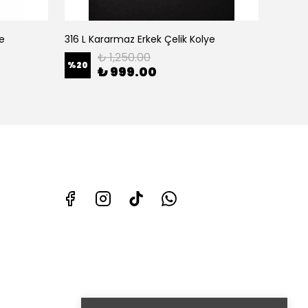
ye
316 L Kararmaz Erkek Çelik Kolye
316 L K
₺ 1,250.00
%
20
%
11
₺ 999.00