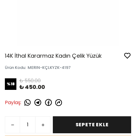
14K İthal Kararmaz Kadın Çelik Yüzük
Ürün Kodu
:
MERIN-KÇLKYZK-4197
₺ 550.00
%
18
₺ 450.00
Paylaş
:
SEPETE EKLE