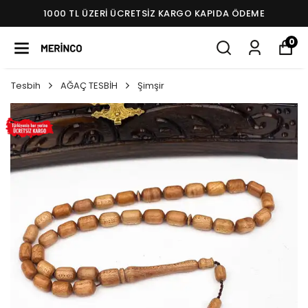
1000 TL ÜZERI ÜCRETSIZ KARGO KAPIDA ÖDEME
0
Tesbih
AĞAÇ TESBİH
Şimşir