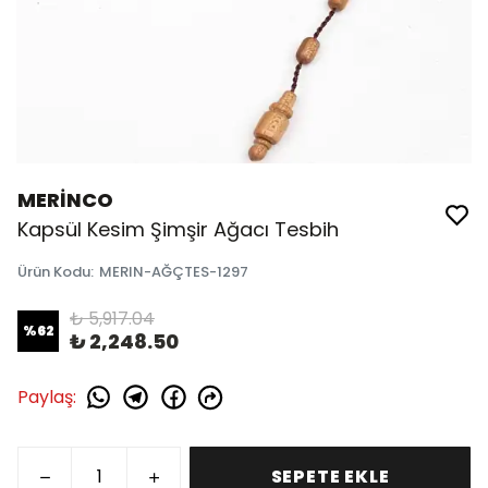
MERİNCO
Kapsül Kesim Şimşir Ağacı Tesbih
Ürün Kodu
:
MERIN-AĞÇTES-1297
₺ 5,917.04
%
62
₺ 2,248.50
Paylaş
:
SEPETE EKLE