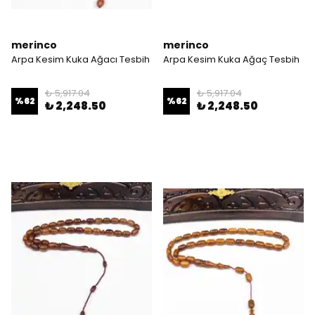
merinco
merinco
Arpa Kesim Kuka Ağacı Tesbih
Arpa Kesim Kuka Ağaç Tesbih
₺ 5,917.04
₺ 5,917.04
%
62
%
62
₺ 2,248.50
₺ 2,248.50