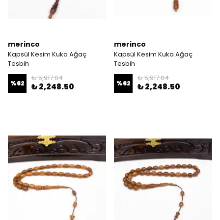
merinco
merinco
Kapsül Kesim Kuka Ağaç
Kapsül Kesim Kuka Ağaç
Tesbih
Tesbih
₺ 5,917.04
₺ 5,917.04
%
62
%
62
₺ 2,248.50
₺ 2,248.50