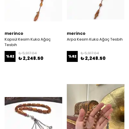
merinco
merinco
Kapsül Kesim Kuka Ağaç
Arpa Kesim Kuka Ağaç Tesbih
Tesbih
₺ 5,917.04
₺ 5,917.04
%
62
%
62
₺ 2,248.50
₺ 2,248.50