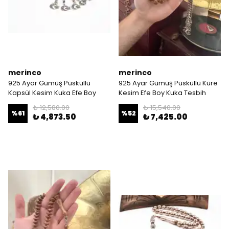
merinco
merinco
925 Ayar Gümüş Püsküllü
925 Ayar Gümüş Püsküllü Küre
Kapsül Kesim Kuka Efe Boy
Kesim Efe Boy Kuka Tesbih
Tesbih
₺ 12,580.00
₺ 15,540.00
%
61
%
52
₺ 4,873.50
₺ 7,425.00