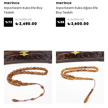
merinco
merinco
Arpa Kesim Kuka Efe Boy
Arpa Kesim Kuka Ağacı Efe
Tesbih
Boy Tesbih
₺ 8,880.00
₺ 8,880.00
%
72
%
59
₺ 2,490.00
₺ 3,600.00