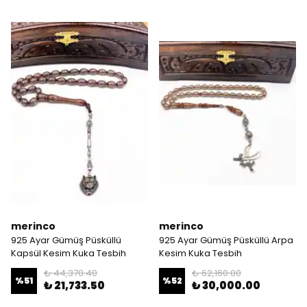
merinco
merinco
925 Ayar Gümüş Püsküllü
925 Ayar Gümüş Püsküllü Arpa
Kapsül Kesim Kuka Tesbih
Kesim Kuka Tesbih
₺ 44,370.40
₺ 62,160.00
%
51
%
52
₺ 21,733.50
₺ 30,000.00