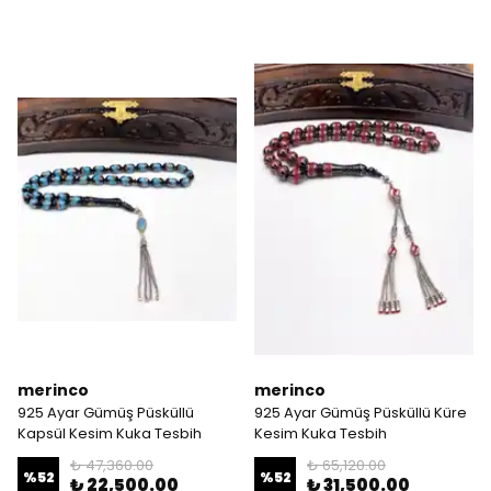
merinco
merinco
925 Ayar Gümüş Püsküllü
925 Ayar Gümüş Püsküllü Küre
Kapsül Kesim Kuka Tesbih
Kesim Kuka Tesbih
₺ 47,360.00
₺ 65,120.00
%
52
%
52
₺ 22,500.00
₺ 31,500.00