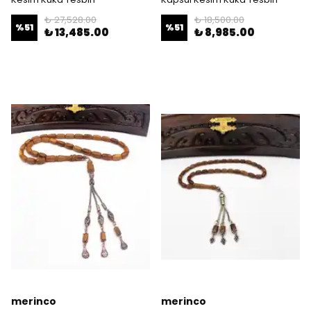
₺ 27,528.00
₺ 18,500.00
%
51
%
51
₺ 13,485.00
₺ 8,985.00
merinco
merinco