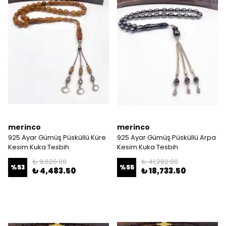
merinco
merinco
925 Ayar Gümüş Püsküllü Küre
925 Ayar Gümüş Püsküllü Arpa
Kesim Kuka Tesbih
Kesim Kuka Tesbih
₺ 9,620.00
₺ 41,292.00
%
53
%
55
₺ 4,483.50
₺ 18,733.50