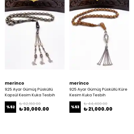
merinco
merinco
925 Ayar Gümüş Püsküllü
925 Ayar Gümüş Püsküllü Küre
Kapsül Kesim Kuka Tesbih
Kesim Kuka Tesbih
₺ 62,160.00
₺ 44,400.00
%
52
%
53
₺ 30,000.00
₺ 21,000.00