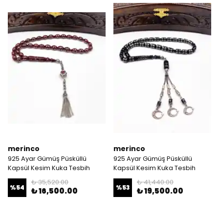
merinco
merinco
925 Ayar Gümüş Püsküllü
925 Ayar Gümüş Püsküllü
Kapsül Kesim Kuka Tesbih
Kapsül Kesim Kuka Tesbih
₺ 35,520.00
₺ 41,440.00
%
54
%
53
₺ 16,500.00
₺ 19,500.00