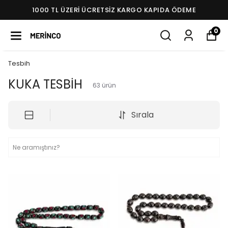
1000 TL ÜZERI ÜCRETSIZ KARGO KAPIDA ÖDEME
0
Tesbih
KUKA TESBİH
63
ürün
Sırala