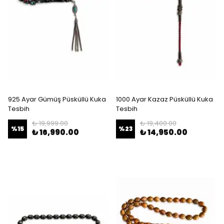
925 Ayar Gümüş Püsküllü Kuka
1000 Ayar Kazaz Püsküllü Kuka
Tesbih
Tesbih
₺ 19,999.00
₺ 19,400.00
%
15
%
23
₺ 16,990.00
₺ 14,950.00