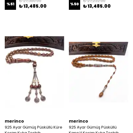
₺ 27,380.00
₺ 27,232.00
%
51
%
50
₺ 13,485.00
₺ 13,485.00
merinco
merinco
925 Ayar Gümüş Püsküllü Küre
925 Ayar Gümüş Püsküllü
Kesim Kuka Tesbih
Kapsül Kesim Kuka Tesbih