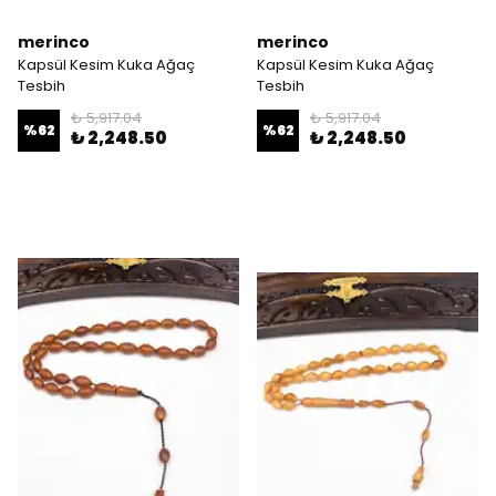
merinco
merinco
Kapsül Kesim Kuka Ağaç
Kapsül Kesim Kuka Ağaç
Tesbih
Tesbih
₺ 5,917.04
₺ 5,917.04
%
62
%
62
₺ 2,248.50
₺ 2,248.50