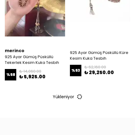
merinco
925 Ayar Gümüş Püsküllü Küre
925 Ayar Gümüş Püsküllü
Kesim Kuka Tesbih
Tekerlek Kesim Kuka Tesbih
₺ 62,160.00
%
53
₺ 14,060.00
₺ 29,250.00
%
58
₺ 5,925.00
Yükleniyor