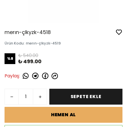
merın-çlkyzk-4518
Ürün Kodu
:
merın-çlkyzk-4519
₺ 540.00
%
8
₺ 499.00
Paylaş
:
SEPETE EKLE
HEMEN AL