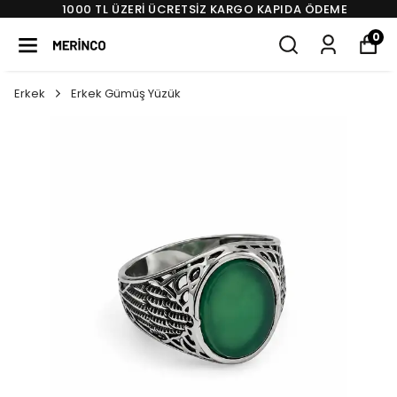
1000 TL ÜZERI ÜCRETSIZ KARGO KAPIDA ÖDEME
0
Erkek
Erkek Gümüş Yüzük