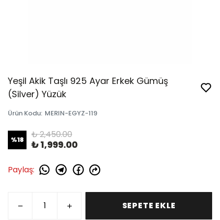
Yeşil Akik Taşlı 925 Ayar Erkek Gümüş
(Silver) Yüzük
Ürün Kodu
:
MERIN-EGYZ-119
₺ 2,450.00
%
18
₺ 1,999.00
Paylaş
:
SEPETE EKLE