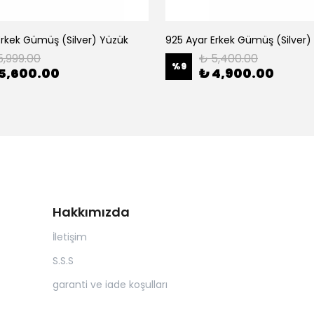
Erkek Gümüş (Silver) Yüzük
925 Ayar Erkek Gümüş (Silver)
5,999.00
₺ 5,400.00
%
9
5,600.00
₺ 4,900.00
Hakkımızda
İletişim
S.S.S
garanti ve iade koşulları