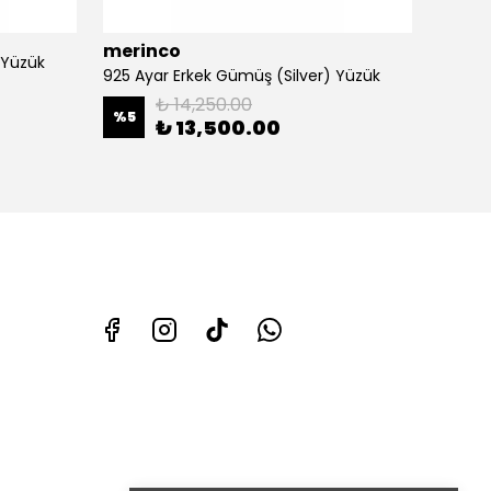
merinco
 Yüzük
925 Ay
925 Ayar Erkek Gümüş (Silver) Yüzük
₺ 14,250.00
%
18
%
5
₺ 13,500.00