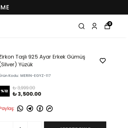
EME
0
Zirkon Taşlı 925 Ayar Erkek Gümüş
(Silver) Yüzük
Ürün Kodu
:
MERIN-EGYZ-117
₺ 3,999.00
%
12
₺ 3,500.00
Paylaş
: