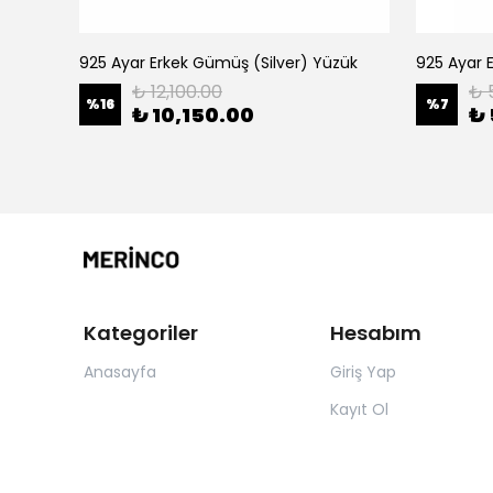
zük
925 Ayar Erkek Gümüş (Silver) Yüzük
925 Ayar 
₺ 12,100.00
₺ 
%
16
%
7
₺ 10,150.00
₺ 
Kategoriler
Hesabım
Anasayfa
Giriş Yap
Kayıt Ol