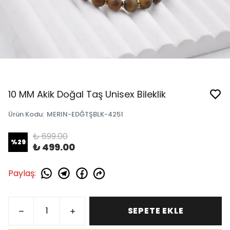
10 MM Akik Doğal Taş Unisex Bileklik
Ürün Kodu
:
MERIN-EDĞTŞBLK-4251
₺ 699.00
%
29
₺ 499.00
Paylaş
:
SEPETE EKLE