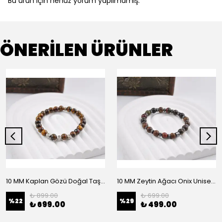
Bu ürün için henüz yorum yapılmamış.
ÖNERİLEN ÜRÜNLER
10 MM Kaplan Gözü Doğal Taş Unisex Bileklik
10 MM Zeytin Ağacı Onix Unisex Doğal Taş Bileklik
₺ 899.00
₺ 699.00
%
22
%
29
₺ 699.00
₺ 499.00