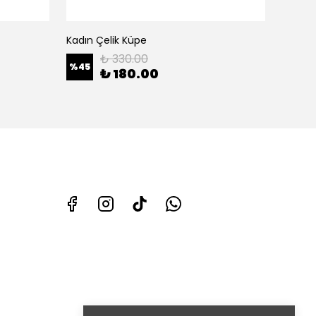
Kadın Çelik Küpe
Kadın 
₺ 330.00
%
45
%
47
₺ 180.00