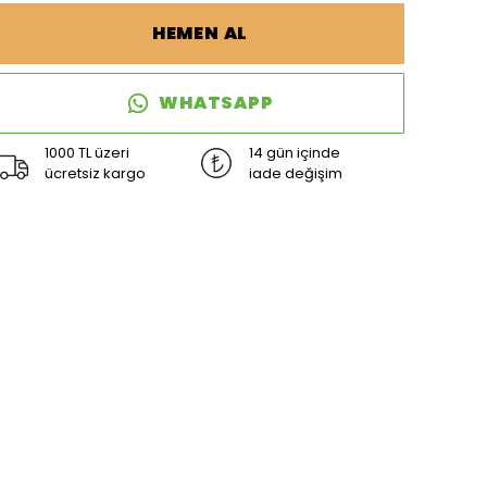
HEMEN AL
WHATSAPP
1000 TL üzeri
14 gün içinde
ücretsiz kargo
iade değişim