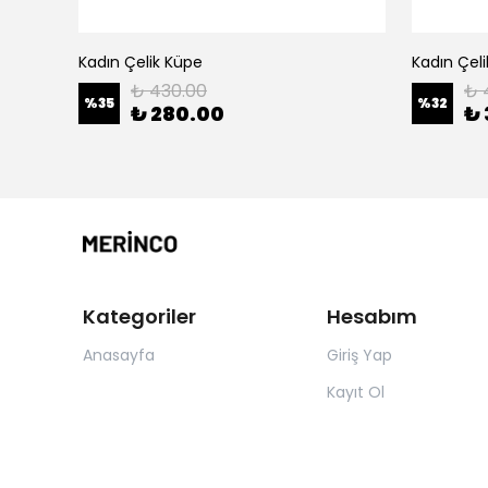
Kadın Çelik Küpe
Kadın Çel
₺ 430.00
₺ 
%
35
%
32
₺ 280.00
₺ 
Kategoriler
Hesabım
Anasayfa
Giriş Yap
Kayıt Ol