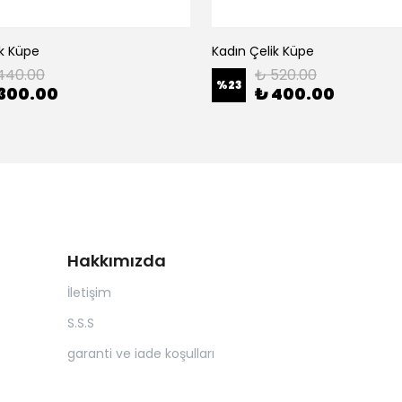
ik Küpe
Kadın Çelik Küpe
440.00
₺ 520.00
%
23
300.00
₺ 400.00
Hakkımızda
İletişim
S.S.S
garanti ve iade koşulları