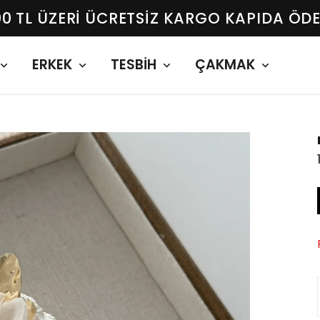
00 TL ÜZERI ÜCRETSIZ KARGO KAPIDA ÖD
ERKEK
TESBİH
ÇAKMAK