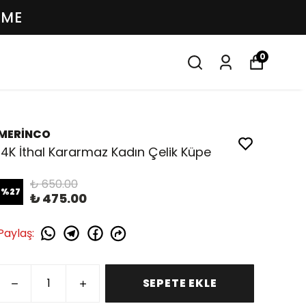
EME
0
MERİNCO
14K İthal Kararmaz Kadın Çelik Küpe
₺ 650.00
%
27
₺ 475.00
Paylaş
:
SEPETE EKLE