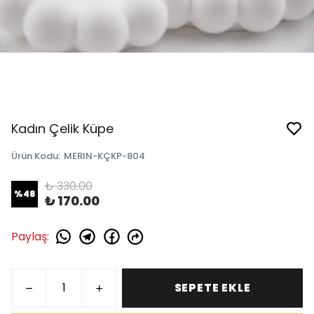
Kadın Çelik Küpe
Ürün Kodu
:
MERIN-KÇKP-804
₺ 330.00
%
48
₺ 170.00
Paylaş
:
SEPETE EKLE