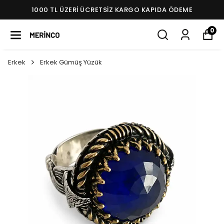
1000 TL ÜZERI ÜCRETSIZ KARGO KAPIDA ÖDEME
0
Erkek
Erkek Gümüş Yüzük