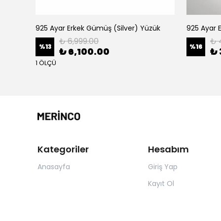
zük
925 Ayar Erkek Gümüş (Silver) Yüzük
925 Ayar 
₺ 6,999.00
₺ 
%
13
%
16
₺ 6,100.00
₺ 
1 ÖLÇÜ
Kategoriler
Hesabım
Anasayfa
Giriş Yap
Kayıt Ol