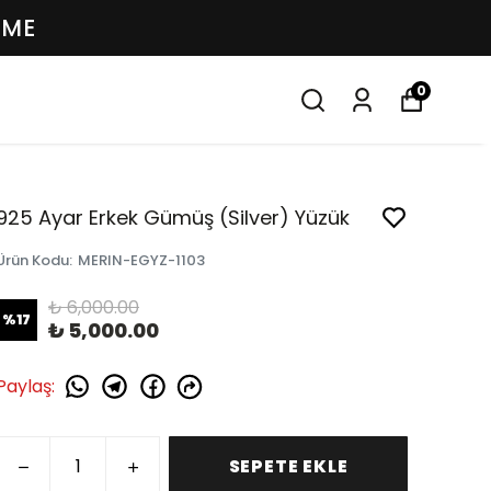
EME
0
925 Ayar Erkek Gümüş (Silver) Yüzük
Ürün Kodu
:
MERIN-EGYZ-1103
₺ 6,000.00
%
17
₺ 5,000.00
Paylaş
:
SEPETE EKLE