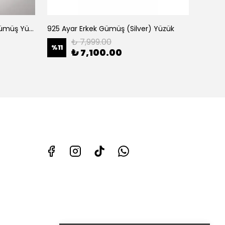
meri
Kubbe Motifli 925 Ayar Erkek Gümüş Yüzük
925 Ayar Erkek Gümüş (Silver) Yüzük
₺ 7,999.00
%
11
₺ 7,100.00
%
9