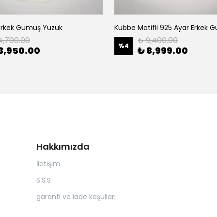
Erkek Gümüş Yüzük
4,700.00
₺ 9,400.00
%
4
3,950.00
₺ 8,999.00
Hakkımızda
İletişim
S.S.S
garanti ve iade koşulları