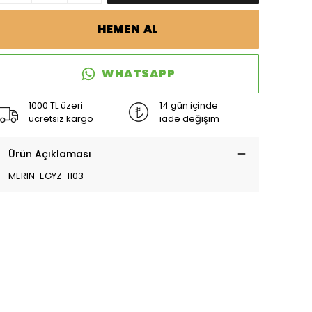
HEMEN AL
WHATSAPP
1000 TL üzeri
14 gün içinde
ücretsiz kargo
iade değişim
Ürün Açıklaması
MERIN-EGYZ-1103