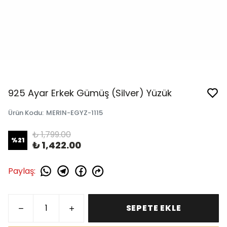
925 Ayar Erkek Gümüş (Silver) Yüzük
Ürün Kodu
:
MERIN-EGYZ-1115
₺ 1,799.00
%
21
₺ 1,422.00
Paylaş
:
SEPETE EKLE