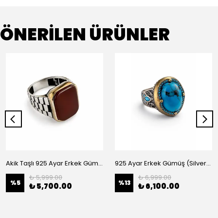
ÖNERİLEN ÜRÜNLER
Akik Taşlı 925 Ayar Erkek Gümüş (Silver) Yüzük
925 Ayar Erkek Gümüş (Silver) Yüzük
₺ 5,999.00
₺ 6,999.00
%
5
%
13
₺ 5,700.00
₺ 6,100.00