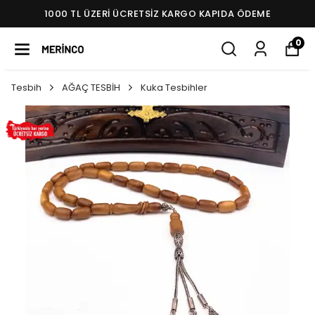
1000 TL ÜZERI ÜCRETSIZ KARGO KAPIDA ÖDEME
0
Tesbih
AĞAÇ TESBİH
Kuka Tesbihler