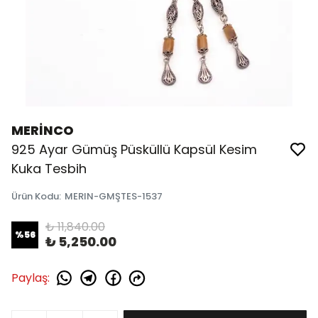
MERİNCO
925 Ayar Gümüş Püsküllü Kapsül Kesim
Kuka Tesbih
Ürün Kodu
:
MERIN-GMŞTES-1537
₺ 11,840.00
%
56
₺ 5,250.00
Paylaş
: