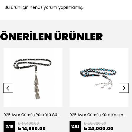
Bu ürün için henüz yorum yapılmamış.
ÖNERİLEN ÜRÜNLER
925 Ayar Gümüş Püsküllü Gümüş İşlemeli Kuka Tesbih
925 Ayar Gümüş Küre Kesim Kuka Tesbih
₺ 17,400.00
₺ 50,320.00
%
15
%
52
₺ 14,850.00
₺ 24,000.00