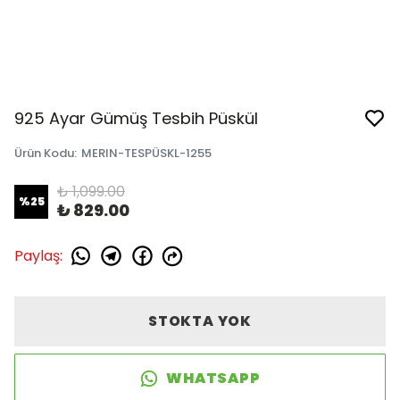
925 Ayar Gümüş Tesbih Püskül
Ürün Kodu
:
MERIN-TESPÜSKL-1255
₺ 1,099.00
%
25
₺ 829.00
Paylaş
:
STOKTA YOK
WHATSAPP