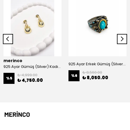
merinco
925 Ayar Erkek Gümüş (Silver) Yüzük
925 Ayar Gümüş (Silver) Kadın Küpe
₺ 8,560.00
₺ 4,999.00
%
6
₺ 8,050.00
%
5
₺ 4,750.00