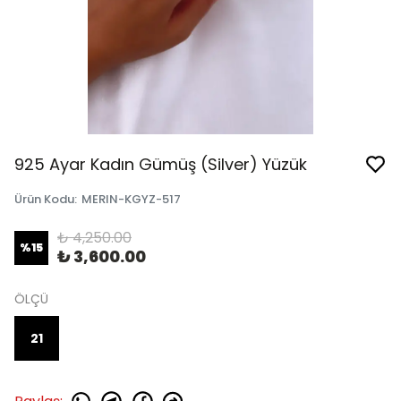
925 Ayar Kadın Gümüş (Silver) Yüzük
Ürün Kodu
:
MERIN-KGYZ-517
₺ 4,250.00
%
15
₺ 3,600.00
ÖLÇÜ
21