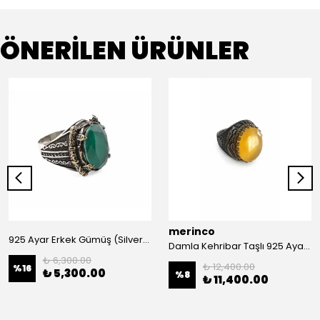
ÖNERİLEN ÜRÜNLER
merinco
925 Ayar Erkek Gümüş (Silver) Yüzük
Damla Kehribar Taşlı 925 Ayar Erkek Gümüş (SİLVER) Yüzük
₺ 6,300.00
₺ 12,400.00
%
16
₺ 5,300.00
%
8
₺ 11,400.00