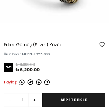
Erkek Gümüş (Silver) Yüzük
Ürün Kodu
:
MERIN-EGYZ-990
₺ 6,999.00
%
11
₺ 6,200.00
Paylaş
:
SEPETE EKLE