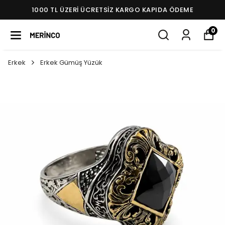
1000 TL ÜZERI ÜCRETSIZ KARGO KAPIDA ÖDEME
0
Erkek
Erkek Gümüş Yüzük