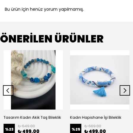
Bu ürün için henüz yorum yapılmamış.
ÖNERİLEN ÜRÜNLER
Tasarım Kadın Akik Taş Bileklik
Kadın Hapishane İşi Bileklik
₺ 649.00
₺ 669.00
%
23
%
25
₺ 499.00
₺ 499.00