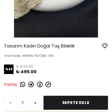
Tasarım Kadın Doğal Taş Bileklik
Ürün Kodu
:
MERIN-KDTŞBL-415
₺ 649.00
%
23
₺ 499.00
Paylaş
:
SEPETE EKLE