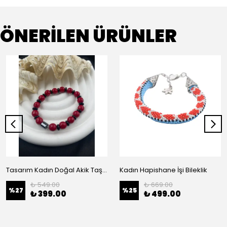
ÖNERİLEN ÜRÜNLER
Tasarım Kadın Doğal Akik Taş Bileklik
Kadın Hapishane İşi Bileklik
₺ 549.00
₺ 669.00
%
27
%
25
₺ 399.00
₺ 499.00