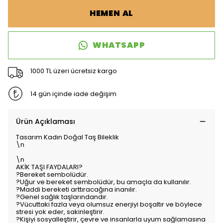
HEMEN AL
WHATSAPP
1000 TL üzeri ücretsiz kargo
14 gün içinde iade değişim
Ürün Açıklaması
Tasarım Kadın Doğal Taş Bileklik
\n
\n
AKİK TAŞI FAYDALARI?
?Bereket sembolüdür.
?Uğur ve bereket sembolüdür, bu amaçla da kullanılır.
?Maddi bereketi arttıracağına inanılır.
?Genel sağlık taşlarındandır.
?Vücuttaki fazla veya olumsuz enerjiyi boşaltır ve böylece
stresi yok eder, sakinleştirir.
?Kişiyi sosyalleştirir, çevre ve insanlarla uyum sağlamasına