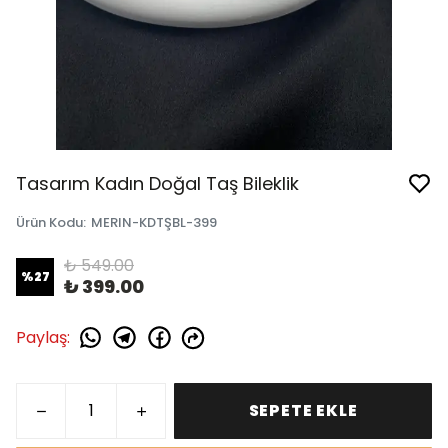
Tasarım Kadın Doğal Taş Bileklik
Ürün Kodu
:
MERIN-KDTŞBL-399
₺ 549.00
%
27
₺ 399.00
Paylaş
:
SEPETE EKLE