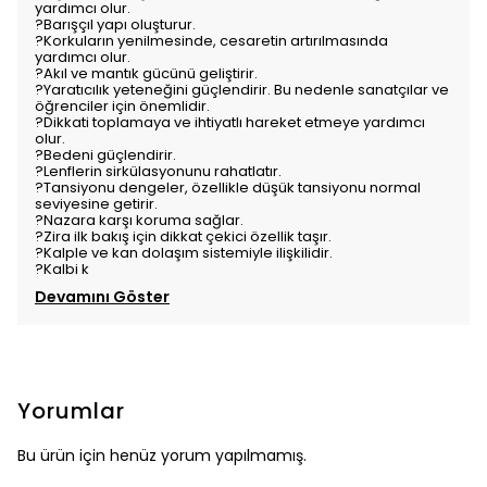
yardımcı olur.
?Barışçıl yapı oluşturur.
?Korkuların yenilmesinde, cesaretin artırılmasında
yardımcı olur.
?Akıl ve mantık gücünü geliştirir.
?Yaratıcılık yeteneğini güçlendirir. Bu nedenle sanatçılar ve
öğrenciler için önemlidir.
?Dikkati toplamaya ve ihtiyatlı hareket etmeye yardımcı
olur.
?Bedeni güçlendirir.
?Lenflerin sirkülasyonunu rahatlatır.
?Tansiyonu dengeler, özellikle düşük tansiyonu normal
seviyesine getirir.
?Nazara karşı koruma sağlar.
?Zira ilk bakış için dikkat çekici özellik taşır.
?Kalple ve kan dolaşım sistemiyle ilişkilidir.
?Kalbi k
Devamını Göster
Yorumlar
Bu ürün için henüz yorum yapılmamış.