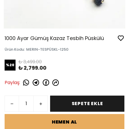
1000 Ayar Gümüş Kazaz Tesbih Püskülü
Ürün Kodu
:
MERIN-TESPÜSKL-1250
₺ 3,499.00
%
20
₺ 2,799.00
Paylaş
:
SEPETE EKLE
HEMEN AL