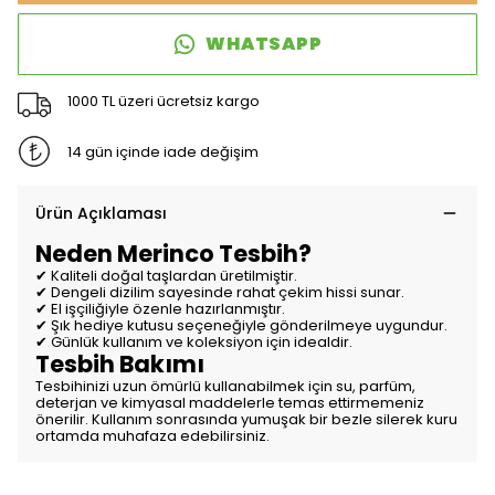
WHATSAPP
1000 TL üzeri ücretsiz kargo
14 gün içinde iade değişim
Ürün Açıklaması
Neden Merinco Tesbih?
✔ Kaliteli doğal taşlardan üretilmiştir.
✔ Dengeli dizilim sayesinde rahat çekim hissi sunar.
✔ El işçiliğiyle özenle hazırlanmıştır.
✔ Şık hediye kutusu seçeneğiyle gönderilmeye uygundur.
✔ Günlük kullanım ve koleksiyon için idealdir.
Tesbih Bakımı
Tesbihinizi uzun ömürlü kullanabilmek için su, parfüm,
deterjan ve kimyasal maddelerle temas ettirmemeniz
önerilir. Kullanım sonrasında yumuşak bir bezle silerek kuru
ortamda muhafaza edebilirsiniz.