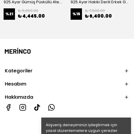
925 Ayar Gümüş Püsküllü Ateş Kehribar Tesbih
925 Ayar Hakiki Derili Erkek Gümüş Bileklik
₺ 5,650.00
₺ 7,500.00
%
21
%
15
₺ 4,445.00
₺ 6,400.00
Kategoriler
Hesabım
Hakkımızda
Alışveriş deneyiminizi iyileştirmek için
yasal düzenlemelere uygun çerezler