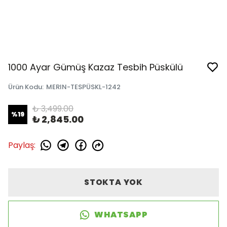
1000 Ayar Gümüş Kazaz Tesbih Püskülü
Ürün Kodu
:
MERIN-TESPÜSKL-1242
₺ 3,499.00
%
19
₺ 2,845.00
Paylaş
:
STOKTA YOK
WHATSAPP