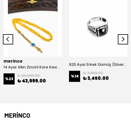
merinco
925 Ayar Erkek Gümüş (Silver) Yüzük
14 Ayar Altın Zincirli Küre Kesim Damla Kehribar Tesbih
₺ 3,999.00
₺ 56,980.00
%
14
₺ 3,450.00
%
23
₺ 43,999.00