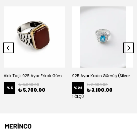
Akik Taşlı 925 Ayar Erkek Gümüş (Silver) Yüzük
925 Ayar Kadın Gümüş (Silver) Yüzük
₺ 5,999.00
₺ 3,999.00
%
5
%
22
₺ 5,700.00
₺ 3,100.00
1 ÖLÇÜ