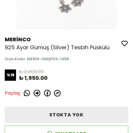
MERİNCO
925 Ayar Gümüş (Silver) Tesbih Püskülü
Ürün Kodu
:
MERIN-GMŞPÜS-1458
₺ 2,400.00
%
19
₺ 1,950.00
Paylaş
:
STOKTA YOK